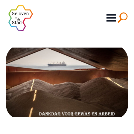
Search
for: