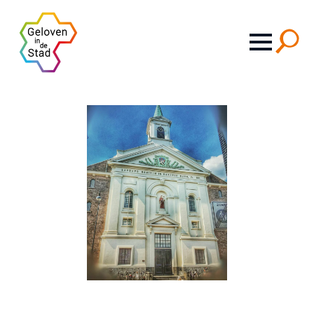
Search
for: