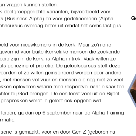
un vragen kunnen stellen.
 doelgroepgerichte varianten, bijvoorbeeld voor
G
rs (Business Alpha) en voor gedetineerden (Alpha
hacursus overdag beter uit omdat het soms lastig is
eld voor nieuwkomers in de kerk. Maar zo’n drie
gevormd voor buitenkerkelijke mensen die zoekende
id zijn in de kerk, is Alpha in trek. Vaak willen ze
ls genezing of profetie. De geloofscursus stelt deze
rwoorden of ze willen geïnspireerd worden door andere
, met mensen vol vuur en mensen die nog niet zo veel
ekken opleveren waarin men respectvol naar elkaar toe
hter bij God brengen. De één leest veel uit de Bijbel,
fsgesprekken wordt je geloof ook opgebouwd.
leiden, ga dan op 6 september naar de Alpha Training
rmatie.
a serie is gemaakt, voor en door Gen Z (geboren na