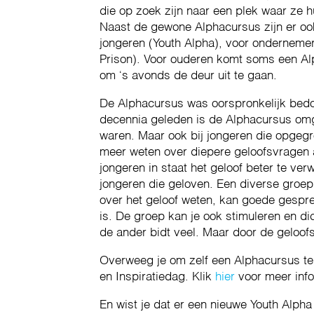
die op zoek zijn naar een plek waar ze h
Naast de gewone Alphacursus zijn er ook
jongeren (Youth Alpha), voor onderneme
Prison). Voor ouderen komt soms een Alp
om ‘s avonds de deur uit te gaan.
De Alphacursus was oorspronkelijk bedo
decennia geleden is de Alphacursus om
waren. Maar ook bij jongeren die opgegroe
meer weten over diepere geloofsvragen a
jongeren in staat het geloof beter te ve
jongeren die geloven. Een diverse groep
over het geloof weten, kan goede gespr
is. De groep kan je ook stimuleren en dic
de ander bidt veel. Maar door de geloo
Overweeg je om zelf een Alphacursus te 
en Inspiratiedag. Klik
hier
voor meer info
En wist je dat er een nieuwe Youth Alph