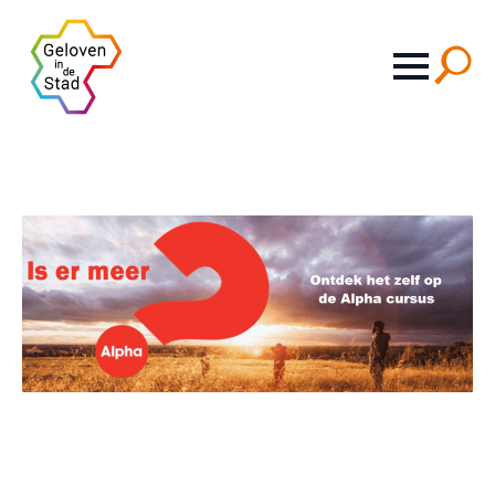
Search
for: