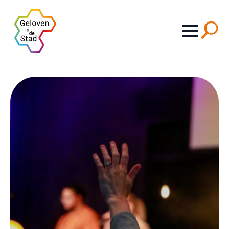
Search
for: