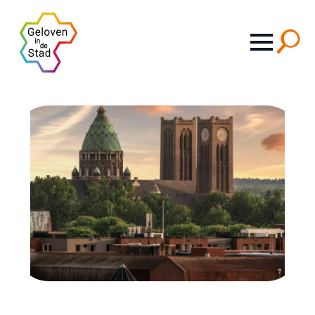
Search
for: