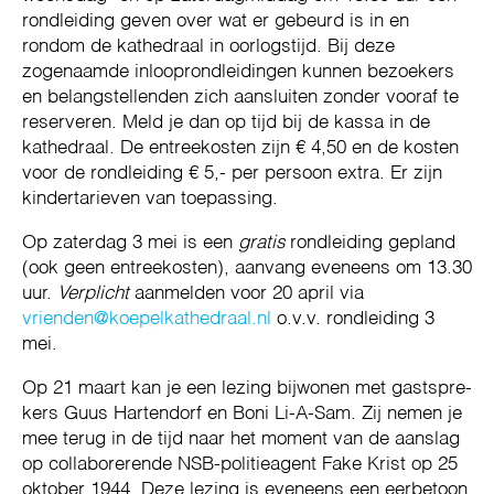
rondleiding geven over wat er gebeurd is in en
rondom de kathedraal in oorlogstijd. Bij deze
zogenaamde inlooprondleidingen kunnen bezoekers
en belangstellenden zich aansluiten zonder vooraf te
reserveren. Meld je dan op tijd bij de kassa in de
kathedraal. De entreekosten zijn € 4,50 en de kosten
voor de rondleiding € 5,- per persoon extra. Er zijn
kindertarieven van toepassing.
Op zaterdag 3 mei is een
gratis
rondleiding gepland
(ook geen entreekosten), aanvang eveneens om 13.30
uur.
Verplicht
aanmelden voor 20 april via
vrienden@koepelkathedraal.nl
o.v.v. rondleiding 3
mei.
Op 21 maart kan je een lezing bijwonen met gast­spre­
kers Guus Hartendorf en Boni Li-A-Sam. Zij nemen je
mee terug in de tijd naar het moment van de aan­slag
op collaborerende NSB-politieagent Fake Krist op 25
ok­to­ber 1944. Deze lezing is eveneens een eerbe­toon