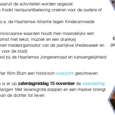
 waaruit de activiteiten worden opgezet.
 Kookt restaurantbeleving creëren voor de oudere of
s o.a. de Haarlemse Alliantie tegen Kinderarmoede
anciscaanse waarden houdt men maandelijks een
G
nkomst met tekst, muziek en een drankje)
ge
s men medeorganisator van de jaarlijkse Vredesweek en
 voor de stad)
id bij de Haarlemse Jongerenraad en kansengelijkheid
itter Wim Blüm een historisch
overzicht
geschreven.
m is er op
zaterdagmiddag 15 november
de
voorstelling
rlangen
. Met levensgrote poppen en een masker brengt
an de dichter tot leven.