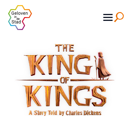
Search
for: