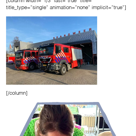
[column width=”1/3″ last=”true” title=””
title_type=”single” animation=”none” implicit=”true”]
[/column]