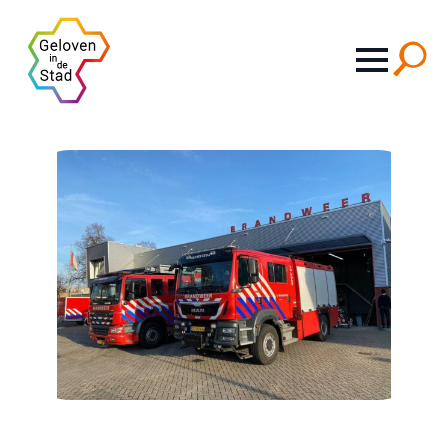
Search
for: