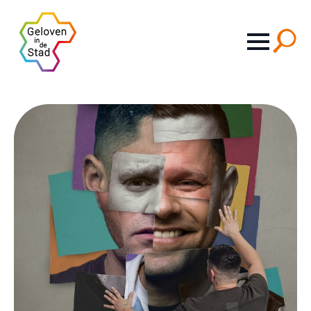
Search
for: