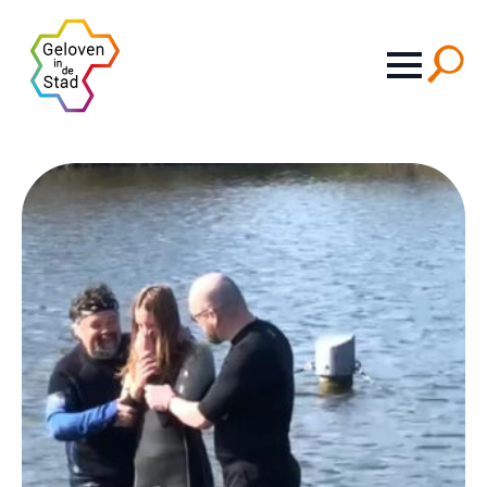
Search
for: