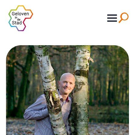
Search
for: