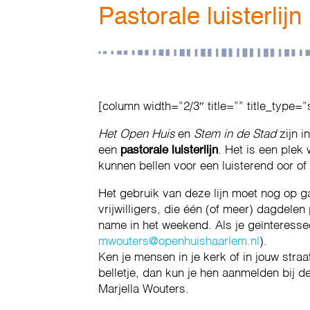
Pastorale luisterlijn
[column width=”2/3″ title=”” title_type=”
Het Open Huis
en
Stem in de Stad
zijn i
een
pastorale luisterlijn
. Het is een plek
kunnen bellen voor een luisterend oor of
Het gebruik van deze lijn moet nog op ga
vrijwilligers, die één (of meer) dagdelen
name in het weekend. Als je geïnteresse
mwouters@openhuishaarlem.nl
).
Ken je mensen in je kerk of in jouw stra
belletje, dan kun je hen aanmelden bij d
Marjella Wouters.