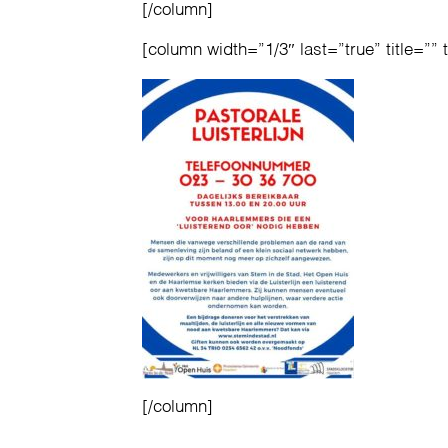
[/column]
[column width=”1/3″ last=”true” title=”” 
[/column]