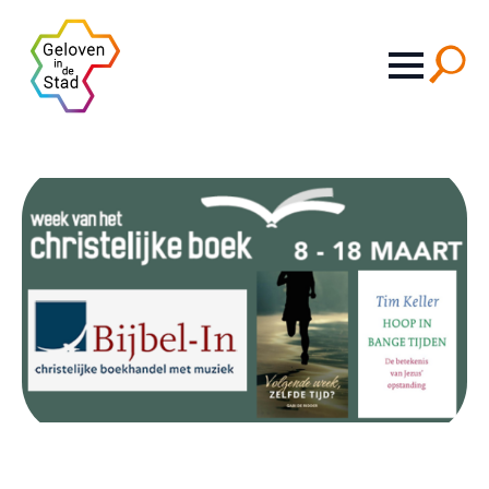
Search
for: