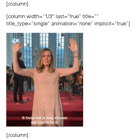
[/column]
[column width=”1/3″ last=”true” title=””
title_type=”single” animation=”none” implicit=”true”]
[/column]