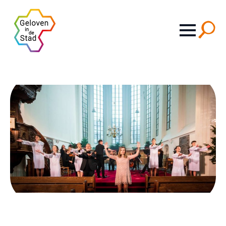
Search
for: