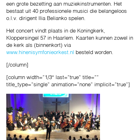
een grote bezetting aan muziekinstrumenten. Het
bestaat uit 40 professionele musici die belangeloos
o.l.v. dirigent Ilia Belianko spelen.
Het concert vindt plaats in de Koningkerk,
Kloppersingel 57 in Haarlem. Kaarten kunnen zowel in
de kerk als (binnenkort) via
www.hinenisymfonieorkest.nl
besteld worden.
[/column]
[column width=”1/3″ last=”true” title=””
title_type=”single” animation=”none” implicit=”true”]