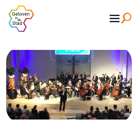
Search
for: