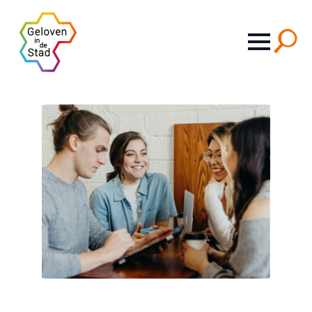
Search
for: