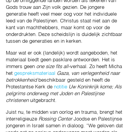
op de omliggende landen worden als tekenen van
Gods trouw aan Zijn volk gezien. De jongere
generatie heeft veel meer oog voor het individuele
leed van de Palestijnen. Christus staat niet aan de
kant van machthebbers, maar komt op voor de
onderdrukten. Deze scheidslijn is duidelijk zichtbaar
tussen de generaties en in kerken.
Maar wat er ook (landelijk) wordt aangeboden, het
materiaal biedt geen pasklare antwoorden. Het is
immers geen
one size fits all-
verhaal. Zo heeft Micha
het
gespreksmateriaal
Gaza, van verlegenheid naar
betrokkenheid
beschikbaar gesteld en heeft de
Protestantse Kerk de
notitie
Uw Koninkrijk kome; Als
pelgrims onderweg met Joden en Palestijnse
christenen
uitgebracht.
Juist nu, te midden van oorlog en trauma, brengt het
interreligieuze
Rossing Center
Joodse en Palestijnse
jongeren in Israël samen in dialoog. “We geloven dat