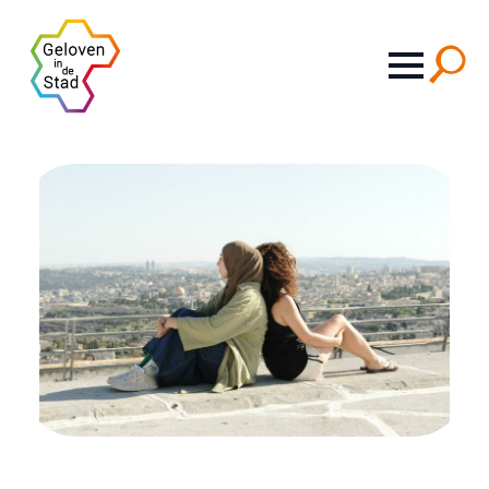
Search
for: