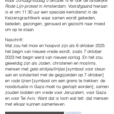
Maar zondagmiddag 5 oktober is er ook de landelijke
Rode Lijn-protest
in Amsterdam. Voorafgaand hieraan
is er om 11.30 uur een speciale kerkdienst in de
Keizersgrachtkerk waar samen wordt gebeden,
beleden, gezongen, gerouwd en gezocht naar moed
om op te staan.
Naschrift:
Wat zou het mooi en hoopvol zijn als 6 oktober 2025
het begin van nieuwe vrede wordt, zoals 7 oktober
2023 het begin werd van nieuwe oorlog. En het zou
geweldig zijn als Joden, christenen en moslims,
mensen met
gele strikjes/lintjes
[symbool voor steun
aan en solidariteit met de gegijzelden op 7 oktober]
en
rode lijnen
[symbool om een grens te trekken: de
noodsituatie in Gaza moet nu gestopt worden], samen
zouden bidden om vrede voor Jeruzalem, voor Gaza
en voor Tel Aviv. Want dat is toch wat telt: dat mensen
met elkaar kunnen samenleven.