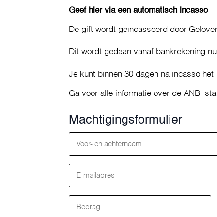
Geef hier via een automatisch incasso
De gift wordt geïncasseerd door Gelov
Dit wordt gedaan vanaf bankrekening n
Je kunt binnen 30 dagen na incasso het
Ga voor alle informatie over de ANBI sta
Machtigingsformulier
Voor
+
achternaam
E-
(Vereist)
mailadres
(Vereist)
Bedrag