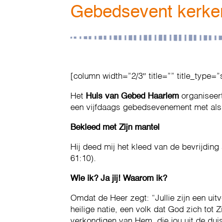
Gebedsevent kerke
[column width=”2/3″ title=”” title_type=”
Het
Huis van Gebed Haarlem
organisee
een vijfdaags gebedsevenement met als
Bekleed met Zijn mantel
Hij deed mij het kleed van de bevrijding
61:10).
Wie ik? Ja jij! Waarom ik?
Omdat de Heer zegt: “Jullie zijn een uit
heilige natie, een volk dat God zich tot
verkondigen van Hem, die jou uit de duis