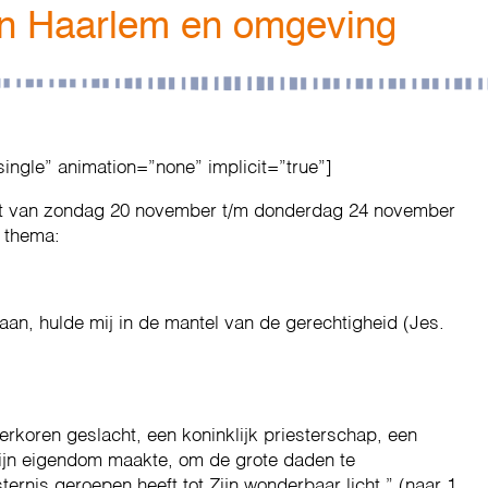
n Haarlem en omgeving
single” animation=”none” implicit=”true”]
rt van zondag 20 november t/m donderdag 24 november
 thema:
 aan, hulde mij in de mantel van de gerechtigheid (Jes.
verkoren geslacht, een koninklijk priesterschap, een
 Zijn eigendom maakte, om de grote daden te
ternis geroepen heeft tot Zijn wonderbaar licht.” (naar 1