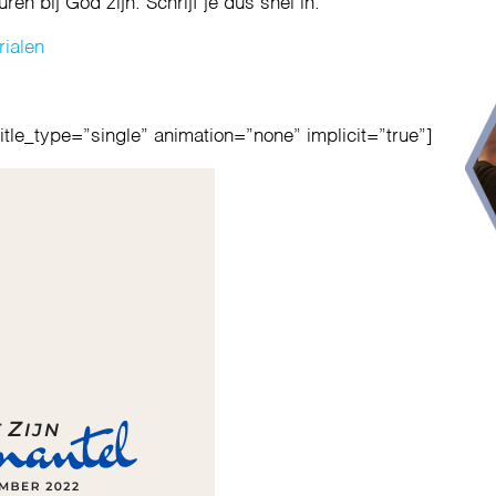
en bij God zijn. Schrijf je dus snel in.
rialen
title_type=”single” animation=”none” implicit=”true”]