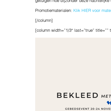
getuigen hoe bijzonder deze nachtelijke ur
Promotiematerialen:
Klik HIER voor mate
[/column]
[column width=”1/3″ last=”true” title=”” 