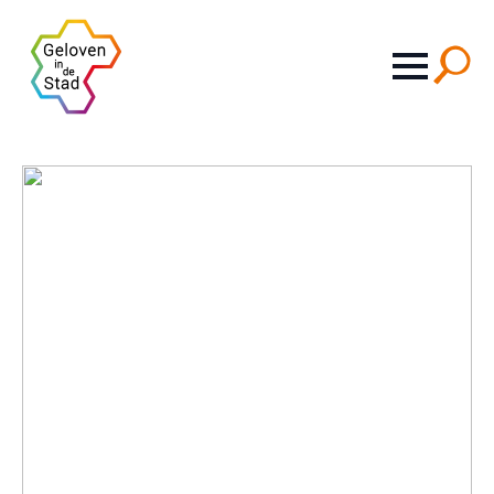
Search
for: