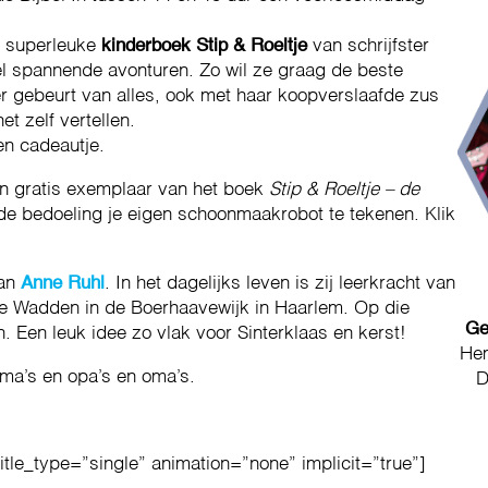
t superleuke
kinderboek Stip & Roeltje
van schrijfster
el spannende avonturen. Zo wil ze graag de beste
r gebeurt van alles, ook met haar koopverslaafde zus
t zelf vertellen.
een cadeautje.
een gratis exemplaar van het boek
Stip & Roeltje – de
de bedoeling je eigen schoonmaakrobot te tekenen. Klik
van
Anne Ruhl
. In het dagelijks leven is zij leerkracht van
De Wadden in de Boerhaavewijk in Haarlem. Op die
Ge
 Een leuk idee zo vlak voor Sinterklaas en kerst!
Hem
ma’s en opa’s en oma’s.
D
title_type=”single” animation=”none” implicit=”true”]