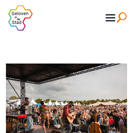
Search
for: