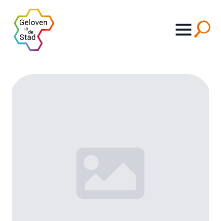
Search
for: