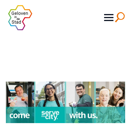
Search
for: