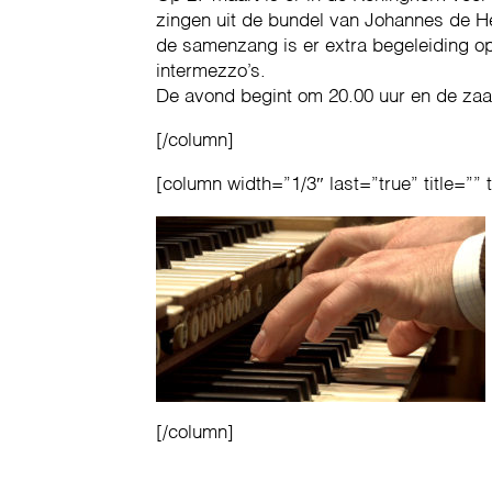
zingen uit de bundel van Johannes de He
de samenzang is er extra begeleiding op
intermezzo’s.
De avond begint om 20.00 uur en de zaal
[/column]
[column width=”1/3″ last=”true” title=”” 
[/column]