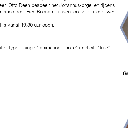
er. Otto Deen bespeelt het Johannus-orgel en tijdens
 piano door Fien Bolman. Tussendoor zijn er ook twee
 is vanaf 19.30 uur open.
title_type=”single” animation=”none” implicit=”true”]
Ge