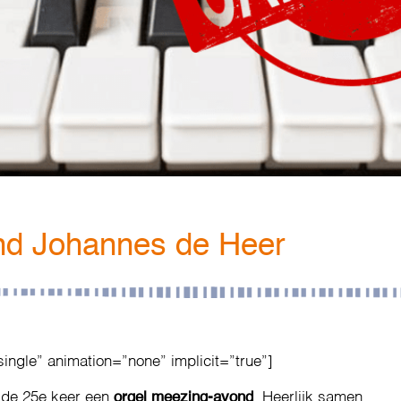
nd Johannes de Heer
single” animation=”none” implicit=”true”]
r de 25e keer een
orgel meezing-avond
. Heerlijk samen