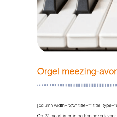
Orgel meezing-avo
[column width=”2/3″ title=”” title_type=”
Op 27 maart is er in de Koningkerk voo