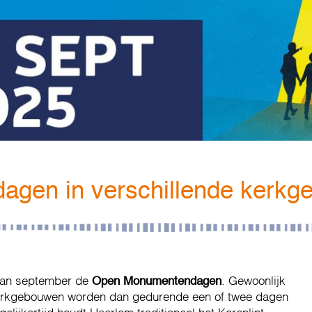
gen in verschillende kerkg
 van september de
Open Monumentendagen
. Gewoonlijk
 kerkgebouwen worden dan gedurende een of twee dagen