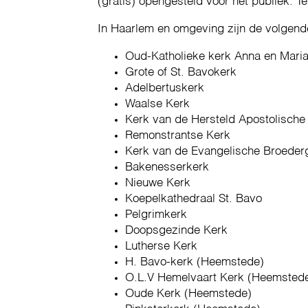
(gratis) opengesteld voor het publiek. Teg
In Haarlem en omgeving zijn de volgend
Oud-Katholieke kerk Anna en Mari
Grote of St. Bavokerk
Adelbertuskerk
Waalse Kerk
Kerk van de Hersteld Apostolische
Remonstrantse Kerk
Kerk van de Evangelische Broede
Bakenesserkerk
Nieuwe Kerk
Koepelkathedraal St. Bavo
Pelgrimkerk
Doopsgezinde Kerk
Lutherse Kerk
H. Bavo-kerk (Heemstede)
O.L.V Hemelvaart Kerk (Heemsted
Oude Kerk (Heemstede)