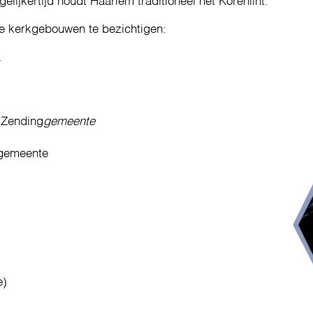
elijkertijd houdt Haarlem traditioneel het Korenlint.
e kerkgebouwen te bezichtigen:
a
 Zending
gemeente
rgemeente
e)