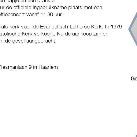
en hapje en een drankje.
r de officiële ingebruikname plaats met een
fieconcert vanaf 11:30 uur.
als kerk voor de Evangelisch-Lutherse Kerk. In 1979
olische Kerk verkocht. Na de aankoop zijn er
in de gevel aangebracht.
Plesmanlaan 9 in Haarlem
Ge