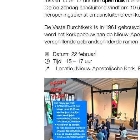
tussen 15 en 17 uur een
open huis
met e
Op de zondag aansluitend vindt om 10 uu
heropeningsdienst en aansluitend een kof
De Vaste Burchtkerk is in 1961 gebouwd 
werd het kerkgebouw aan de Nieuw-Apost
verschillende gebrandschilderde ramen 
📅 Datum: 22 februari
🕒 Tijd: 15 – 17 uur
📍 Locatie: Nieuw-Apostolische Kerk, 