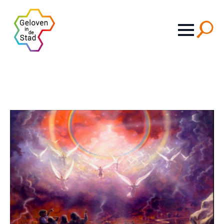
Search
for: