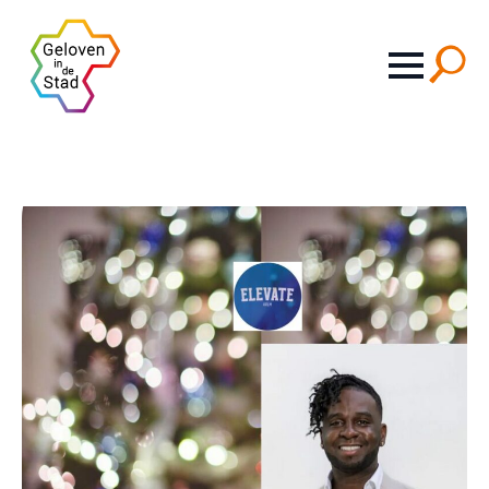
Search
for: