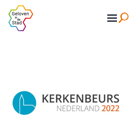
Search
for: