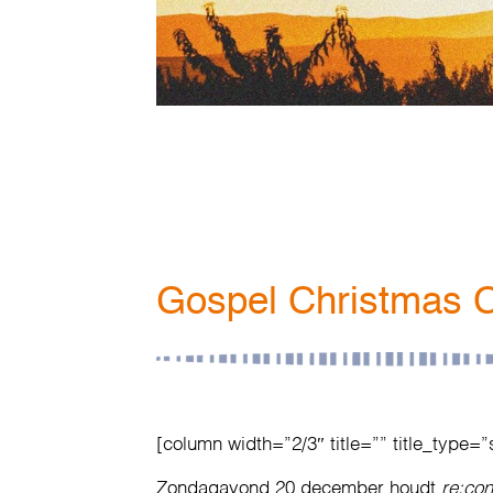
Gospel Christmas C
[column width=”2/3″ title=”” title_type=”
Zondagavond 20 december houdt
re:co