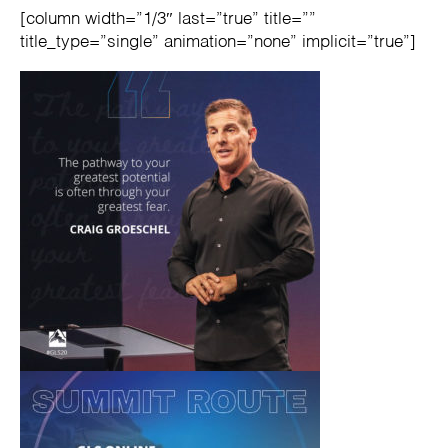
[column width=”1/3″ last=”true” title=””
title_type=”single” animation=”none” implicit=”true”]