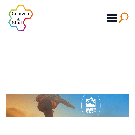
Search
for: