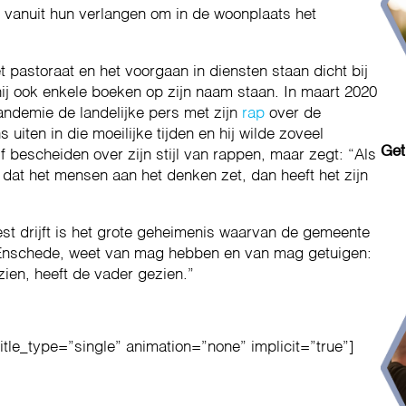
 vanuit hun verlangen om in de woonplaats het
t pastoraat en het voorgaan in diensten staan dicht bij
 hij ook enkele boeken op zijn naam staan. In maart 2020
andemie de landelijke pers met zijn
rap
over de
uiten in die moeilijke tijden en hij wilde zoveel
Get
f bescheiden over zijn stijl van rappen, maar zegt: “Als
 dat het mensen aan het denken zet, dan heeft het zijn
t drijft is het grote geheimenis waarvan de gemeente
 Enschede, weet van mag hebben en van mag getuigen:
ien, heeft de vader gezien.”
title_type=”single” animation=”none” implicit=”true”]