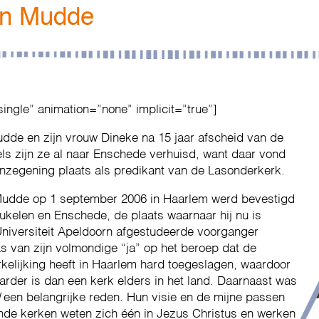
an Mudde
single” animation=”none” implicit=”true”]
de en zijn vrouw Dineke na 15 jaar afscheid van de
s zijn ze al naar Enschede verhuisd, want daar vond
nzegening plaats als predikant van de Lasonderkerk.
Mudde op 1 september 2006 in Haarlem werd bevestigd
eukelen en Enschede, de plaats waarnaar hij nu is
niversiteit Apeldoorn afgestudeerde voorganger
s van zijn volmondige “ja” op het beroep dat de
elijking heeft in Haarlem hard toegeslagen, waardoor
arder is dan een kerk elders in het land. Daarnaast was
een belangrijke reden. Hun visie en de mijne passen
lende kerken weten zich één in Jezus Christus en werken