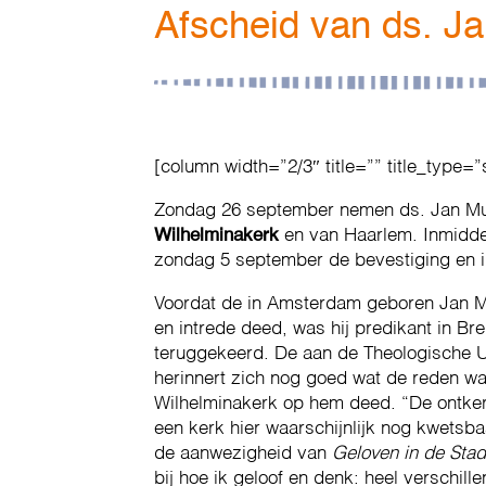
Afscheid van ds. J
[column width=”2/3″ title=”” title_type=”
Zondag 26 september nemen ds. Jan Mud
Wilhelminakerk
en van Haarlem. Inmiddel
zondag 5 september de bevestiging en i
Voordat de in Amsterdam geboren Jan 
en intrede deed, was hij predikant in Br
teruggekeerd. De aan de Theologische U
herinnert zich nog goed wat de reden wa
Wilhelminakerk op hem deed. “De ontkerk
een kerk hier waarschijnlijk nog kwetsba
de aanwezigheid van
Geloven in de Stad
bij hoe ik geloof en denk: heel verschil