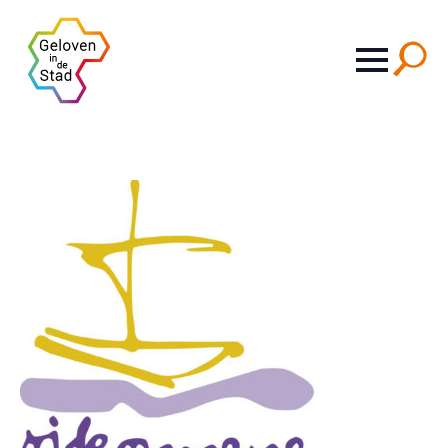
Search
for: